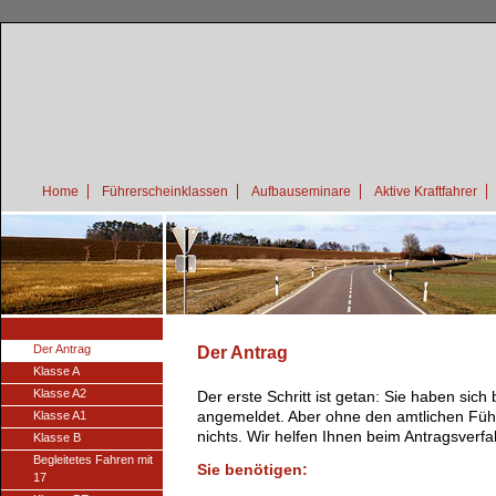
Home
Führerscheinklassen
Aufbauseminare
Aktive Kraftfahrer
Der Antrag
Der Antrag
Klasse A
Klasse A2
Der erste Schritt ist getan: Sie haben sich
angemeldet. Aber ohne den amtlichen Führ
Klasse A1
nichts. Wir helfen Ihnen beim Antragsverfa
Klasse B
Begleitetes Fahren mit
Sie benötigen:
17