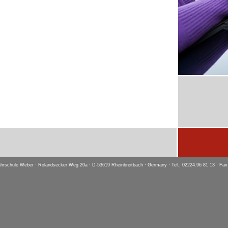
hrschule Weber · Rolandsecker Weg 20a · D-53619 Rheinbreitbach · Germany · Tel.: 02224.96 81 13 · Fax