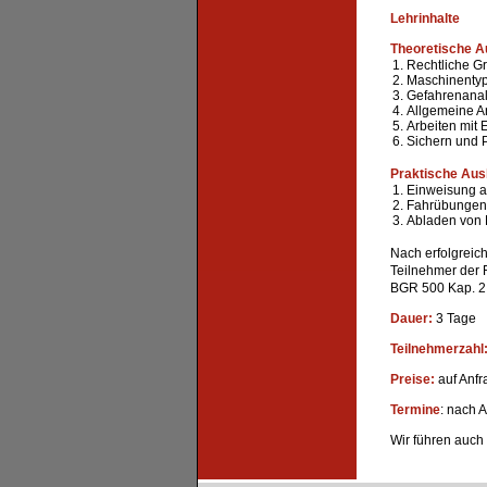
Lehrinhalte
Theoretische A
Rechtliche G
Maschinentyp
Gefahrenana
Allgemeine A
Arbeiten mit
Sichern und 
Praktische Aus
Einweisung a
Fahrübungen 
Abladen von 
Nach erfolgreic
Teilnehmer der
BGR 500 Kap. 2.
Dauer:
3 Tage
Teilnehmerzahl
Preise:
auf Anfr
Termine
: nach 
Wir führen auch