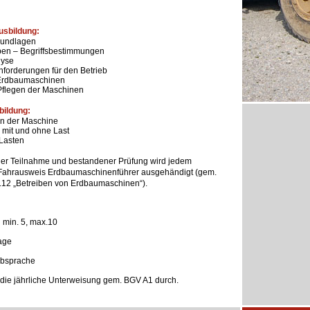
usbildung:
rundlagen
en – Begriffsbestimmungen
lyse
nforderungen für den Betrieb
 Erdbaumaschinen
Pflegen der Maschinen
bildung:
n der Maschine
mit und ohne Last
Lasten
her Teilnahme und bestandener Prüfung wird jedem
 Fahrausweis Erdbaumaschinenführer ausgehändigt (gem.
12 „Betreiben von Erdbaumaschinen“).
:
min. 5, max.10
age
Absprache
 die jährliche Unterweisung gem. BGV A1 durch.