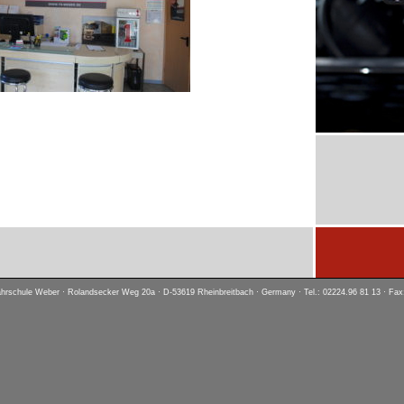
hrschule Weber · Rolandsecker Weg 20a · D-53619 Rheinbreitbach · Germany · Tel.: 02224.96 81 13 · Fax