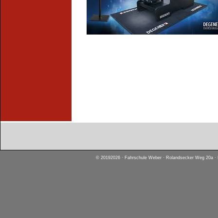
© 20192026 · Fahrschule Weber · Rolandsecker Weg 20a · D