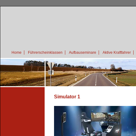
Home
Führerscheinklassen
Aufbauseminare
Aktive Kraftfahrer
Simulator 1